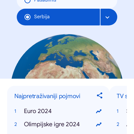
Pasaulinis
Serbija
Najpretraživaniji pojmovi
TV ser
Euro 2024
Sa
Olimpijske igre 2024
Az