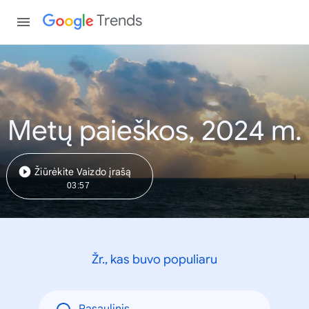
Trends
Metų paieškos, 2024 m.
Žiūrėkite Vaizdo įrašą
03:57
Žr., kas buvo populiaru