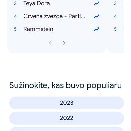
Teya Dora
Ba
Crvena zvezda - Partizan
Fo
Rammstein
Ta
Sužinokite, kas buvo populiaru
2023
2022