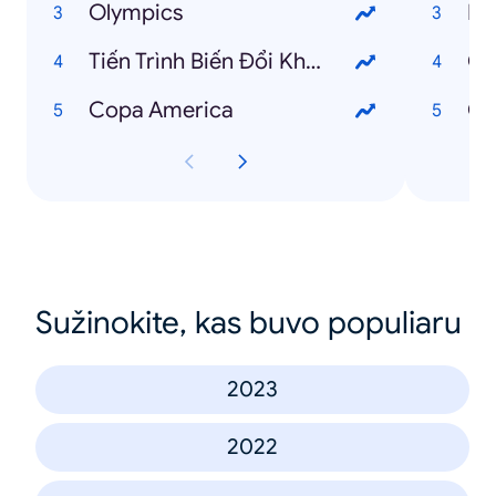
Olympics
Ba
Tiến Trình Biến Đổi Khí Hậu
Ch
Copa America
Ch
Sužinokite, kas buvo populiaru
2023
2022