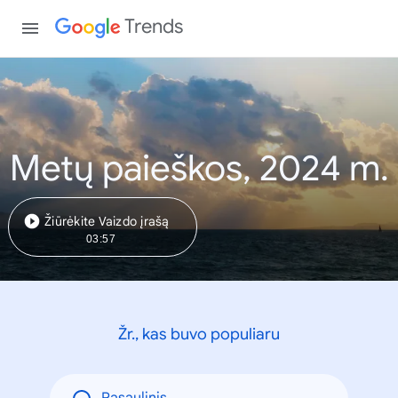
Trends
Metų paieškos, 2024 m.
Žiūrėkite Vaizdo įrašą
03:57
Žr., kas buvo populiaru