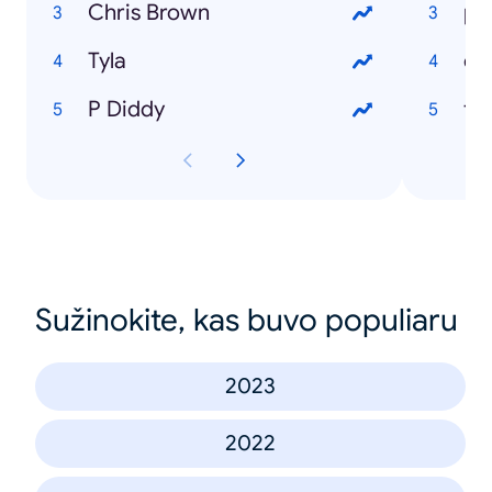
Chris Brown
pr
Tyla
co
P Diddy
ti
Sužinokite, kas buvo populiaru
2023
2022