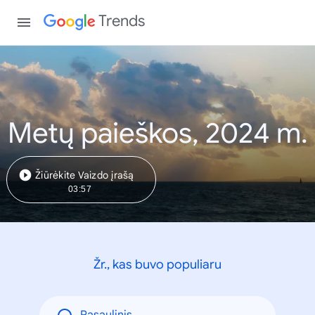
Trends
Metų paieškos, 2024 m.
Žiūrėkite Vaizdo įrašą
03:57
Žr., kas buvo populiaru