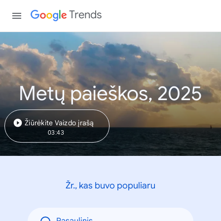
Trends
Metų paieškos, 2025
Žiūrėkite Vaizdo įrašą
03:43
Žr., kas buvo populiaru