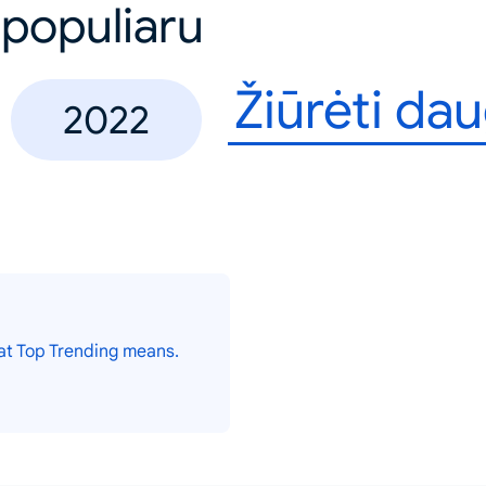
 populiaru
Žiūrėti da
2022
at Top Trending means.