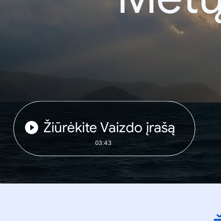
Žiūrėkite Vaizdo įrašą
03:43