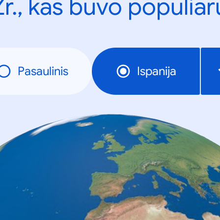
Žr., kas buvo populiar
Pasaulinis
Ispanija