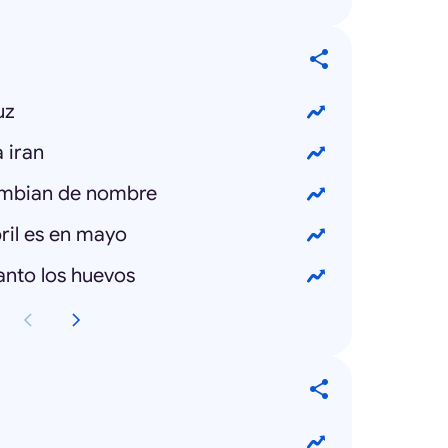
uz
a iran
ambian de nombre
bril es en mayo
anto los huevos