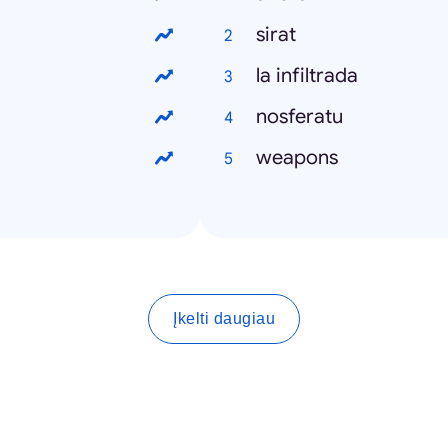
sirat
la infiltrada
nosferatu
weapons
Įkelti daugiau