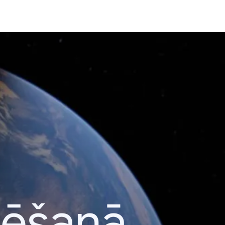
lēšanā