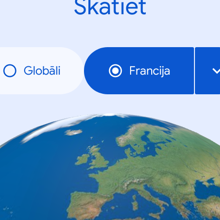
Skatiet
Globāli
Francija