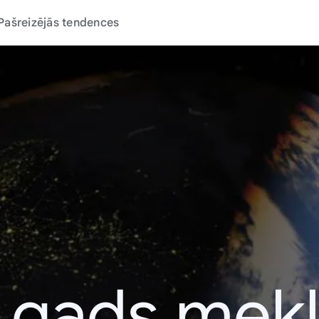
Pašreizējās tendences
 gads mek