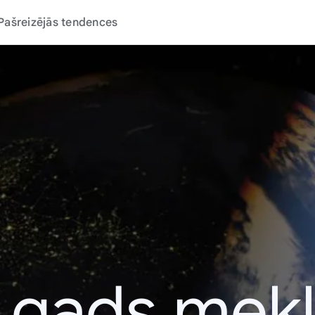
Pašreizējās tendences
 gads mek