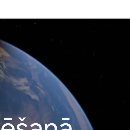
lēšanā