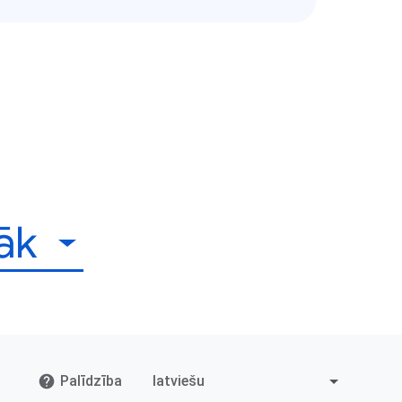
rāk
Palīdzība