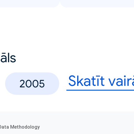
uāls
Skatīt vai
2005
Data Methodology