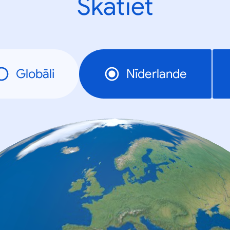
Skatiet
Globāli
Nīderlande