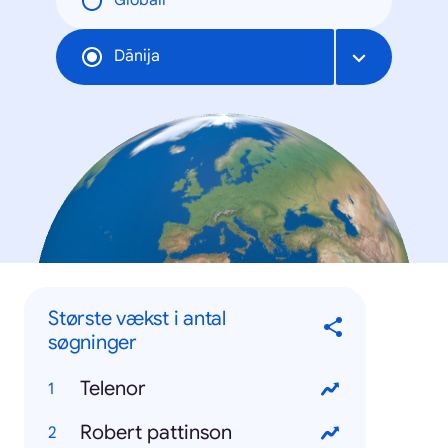
Globāli
Dānija
Største vækst i antal
søgninger
Telenor
Robert pattinson