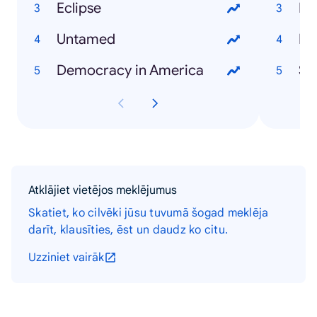
Eclipse
He
Untamed
Ba
Democracy in America
Sa
Atklājiet vietējos meklējumus
Skatiet, ko cilvēki jūsu tuvumā šogad meklēja
darīt, klausīties, ēst un daudz ko citu.
Uzziniet vairāk