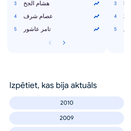
هشام الجخ
عصام شرف
ابع
تامر عاشور
Izpētiet, kas bija aktuāls
2010
2009