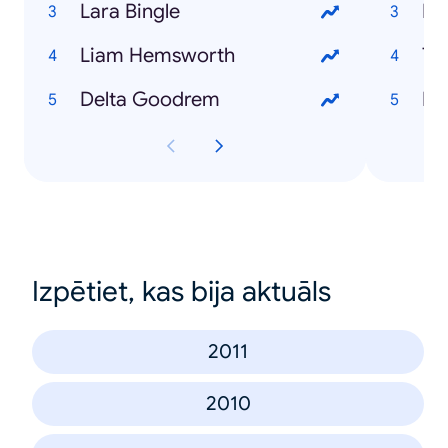
Lara Bingle
Fe
Liam Hemsworth
Tr
Delta Goodrem
Me
Izpētiet, kas bija aktuāls
2011
2010