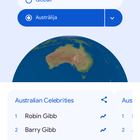
Globāli
Austrālija
Australian Celebrities
Austr
Robin Gibb
Hu
Barry Gibb
Ju