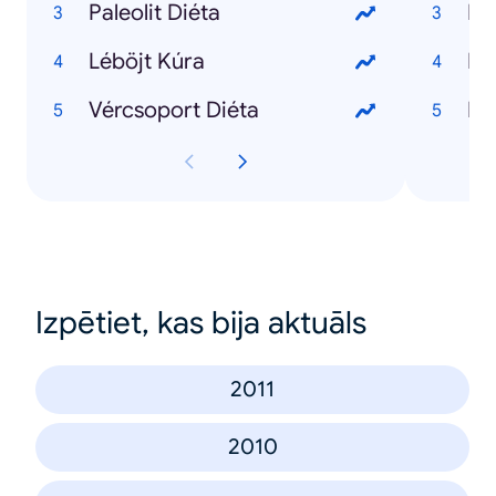
Paleolit Diéta
Léböjt Kúra
Vércsoport Diéta
Ho
Izpētiet, kas bija aktuāls
2011
2010