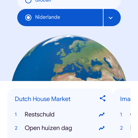
Globāli
Nīderlande
Dutch House Market
Image
Restschuld
On
Open huizen dag
Bl