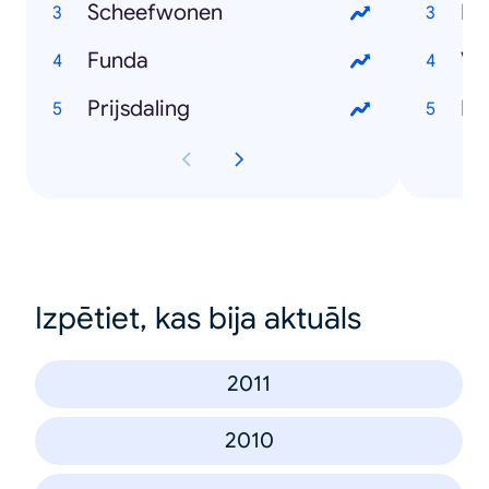
Scheefwonen
Lo
Funda
Vo
Prijsdaling
Ha
Izpētiet, kas bija aktuāls
2011
2010