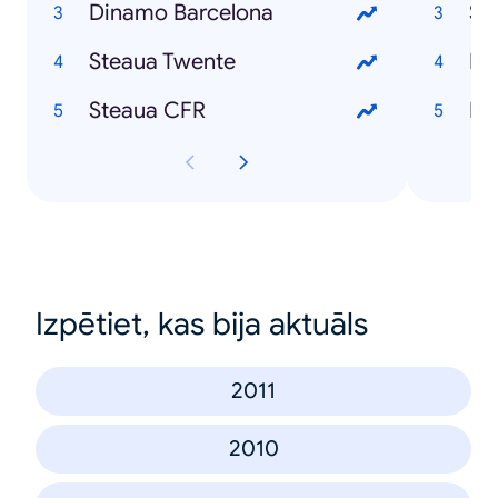
Dinamo Barcelona
Si
Steaua Twente
Em
Steaua CFR
Ha
Izpētiet, kas bija aktuāls
2011
2010