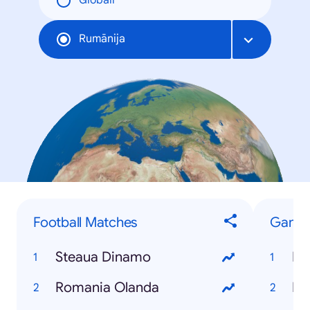
Globāli
Rumānija
Football Matches
Game
Steaua Dinamo
Fe
Romania Olanda
Fo