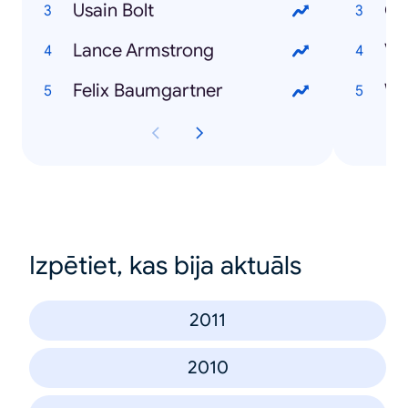
Usain Bolt
Ol
Lance Armstrong
Ve
Felix Baumgartner
Izpētiet, kas bija aktuāls
2011
2010