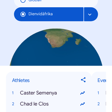
Globāli
Dienvidāfrika
Athletes
Events
Caster Semenya
Hu
Chad le Clos
Eu