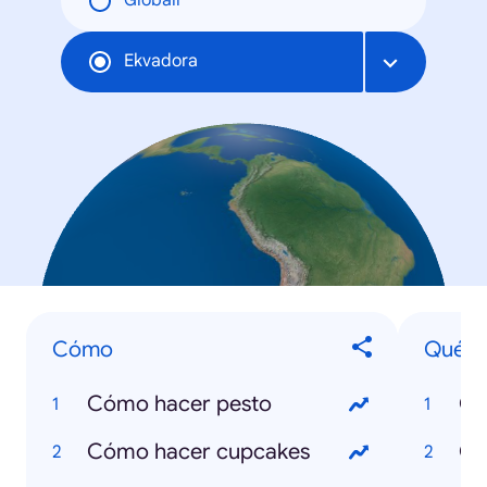
Globāli
Ekvadora
Cómo
Qué e
Cómo hacer pesto
Cómo hacer cupcakes
Qu