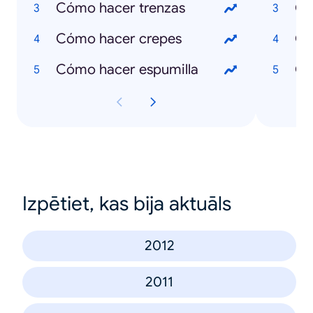
Cómo hacer trenzas
Qu
Cómo hacer crepes
Qu
Cómo hacer espumilla
Qu
Izpētiet, kas bija aktuāls
2012
2011