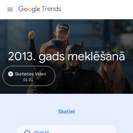
Trends
2013. gads meklēšanā
Skatieties Video
01:31
Skatiet