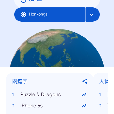
Globāli
Honkonga
關鍵字
人物
Puzzle & Dragons
陳
iPhone 5s
藍