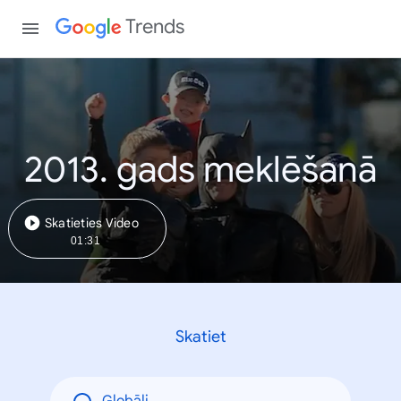
Trends
2013. gads meklēšanā
Skatieties Video
01:31
Skatiet