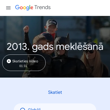
Trends
2013. gads meklēšanā
Skatieties Video
01:31
Skatiet