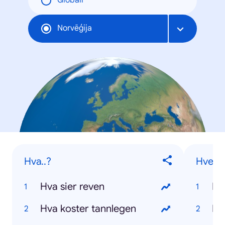
Globāli
Norvēģija
Hva..?
Hvem..
Hva sier reven
Hva koster tannlegen
Hv