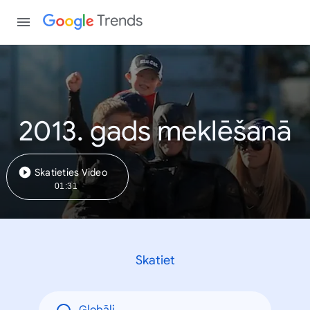
Trends
2013. gads meklēšanā
Skatieties Video
01:31
Skatiet