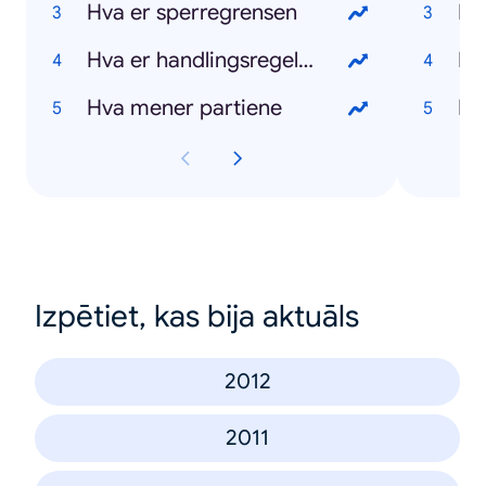
Hva er sperregrensen
Hv
Hva er handlingsregelen
Hv
Hva mener partiene
Hv
Izpētiet, kas bija aktuāls
2012
2011