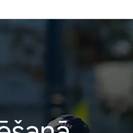
lēšanā