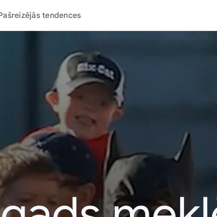
Pašreizējās tendences
 gads mek