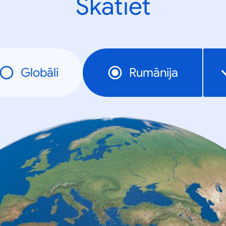
Skatiet
Globāli
Rumānija