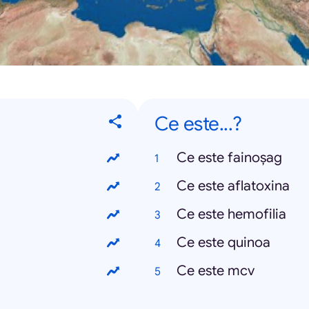
Ce este...?
Ce este fainoșag
Ce este aflatoxina
Ce este hemofilia
Ce este quinoa
Ce este mcv