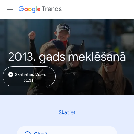
Trends
2013. gads meklēšanā
Skatieties Video
01:31
Skatiet