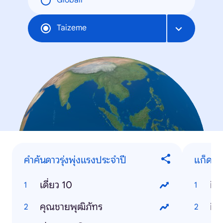
Globāli
Taizeme
คำค้นดาวรุ่งพุ่งแรงประจำปี
แก็ดเจ
เดี่ยว 10
ip
คุณชายพุฒิภัทร
ios