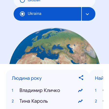
Globāli
Ukraina
Людина року
Найпо
Владимир Кличко
Св
Тина Кароль
Фи