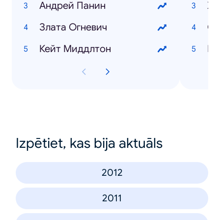
Андрей Панин
Хо
Злата Огневич
Кейт Миддлтон
Izpētiet, kas bija aktuāls
2012
2011