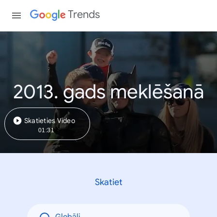
Trends
2013. gads meklēšanā
Skatieties Video
01:31
Skatiet