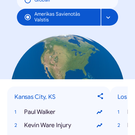
Globāli
Amerikas Savienotās
Valstis
Kansas City, KS
Los An
Paul Walker
Pa
Kevin Ware Injury
Do