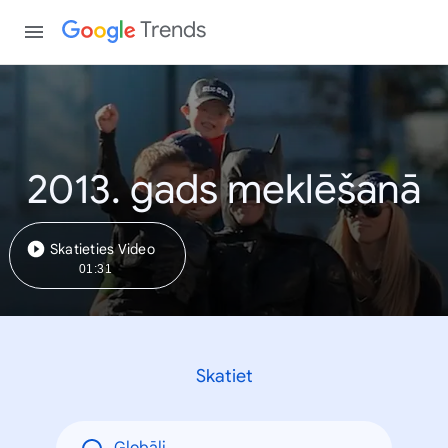
Trends
2013. gads meklēšanā
Skatieties Video
01:31
Skatiet