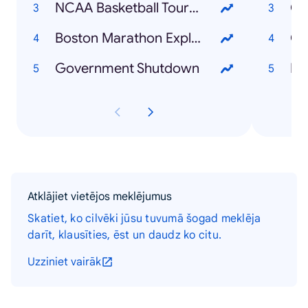
NCAA Basketball Tournament
Co
Boston Marathon Explosion
Ch
Government Shutdown
Bo
Atklājiet vietējos meklējumus
Skatiet, ko cilvēki jūsu tuvumā šogad meklēja
darīt, klausīties, ēst un daudz ko citu.
Uzziniet vairāk