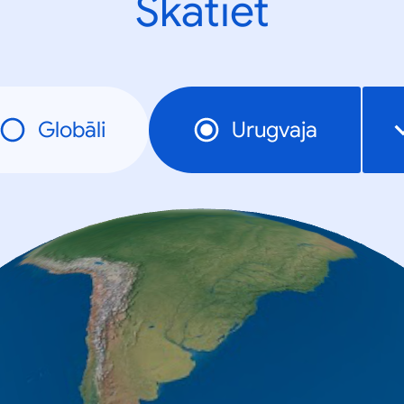
Skatiet
Globāli
Urugvaja