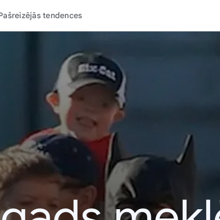
Pašreizējās tendences
 gads mek