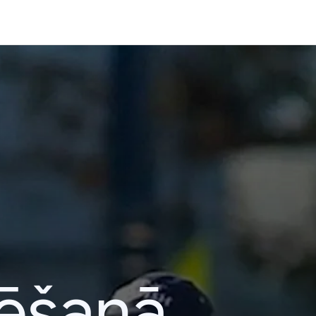
lēšanā