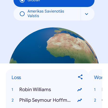
Globāli
Amerikas Savienotās
Valstis
Loss
World
Robin Williams
Br
Philip Seymour Hoffman
Ge