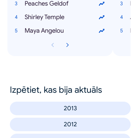
Peaches Geldof
Bra
Shirley Temple
Ar
Maya Angelou
Bra
Izpētiet, kas bija aktuāls
2013
2012