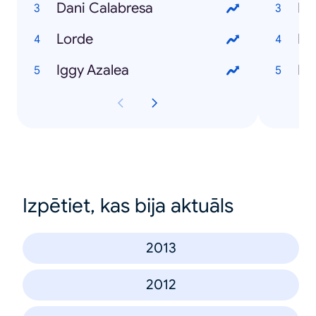
Dani Calabresa
Ma
Lorde
Di
Iggy Azalea
Ri
Izpētiet, kas bija aktuāls
2013
2012