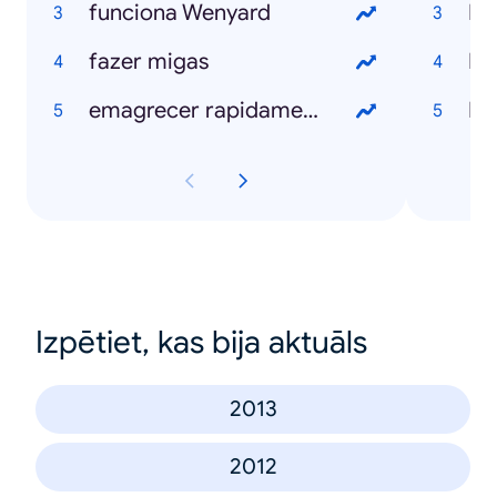
funciona Wenyard
Ro
fazer migas
Bl
emagrecer rapidamente
N
Izpētiet, kas bija aktuāls
2013
2012