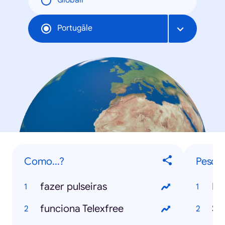
Globāli
Portugāle
Como...?
Pesqui
fazer pulseiras
Mu
funciona Telexfree
Se