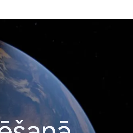
lēšanā