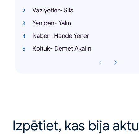
Vaziyetler- Sıla
Yeniden- Yalın
Naber- Hande Yener
Koltuk- Demet Akalın
Izpētiet, kas bija akt