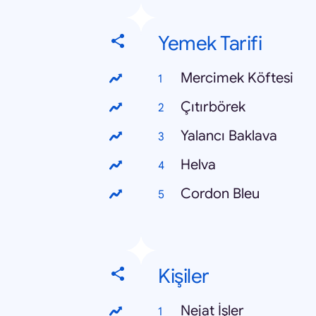
Yemek Tarifi
Mercimek Köftesi
Çıtırbörek
Yalancı Baklava
Helva
Cordon Bleu
Kişiler
Nejat İşler