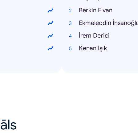
Berkin Elvan
Ekmeleddin İhsanoğl
İrem Derici
Kenan Işık
uāls