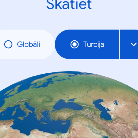
Skatiet
Globāli
Turcija