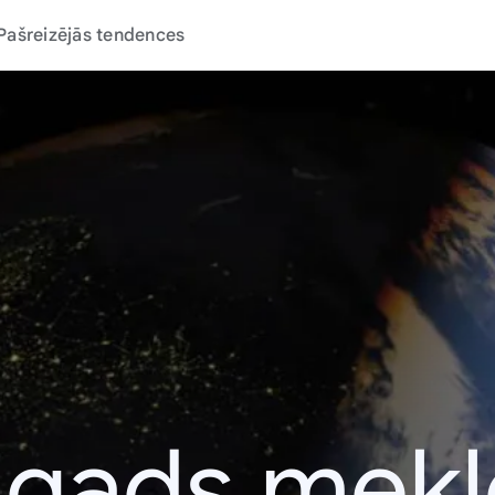
Pašreizējās tendences
 gads mek