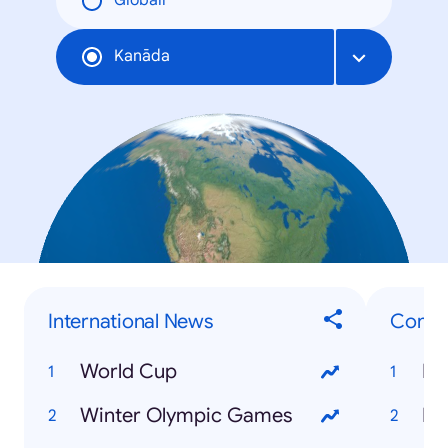
Globāli
Kanāda
International News
Consu
World Cup
Fo
Winter Olympic Games
Bi