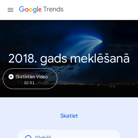
Trends
2018. gads meklēšanā
Skatieties Video
02:01
Skatiet