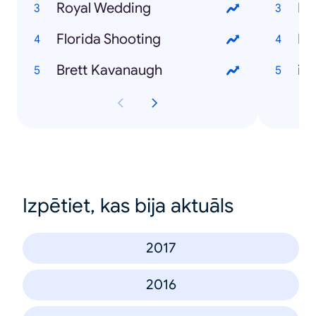
Royal Wedding
Florida Shooting
Fal
Brett Kavanaugh
iP
Izpētiet, kas bija aktuāls
2017
2016