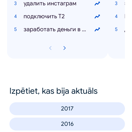
удалить инстаграм
50
подключить Т2
заработать деньги в интернете
Дэ
Izpētiet, kas bija aktuāls
2017
2016