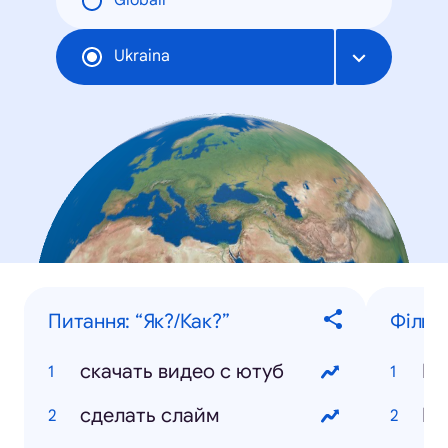
Globāli
Ukraina
Питання: “Як?/Как?”
Фільм
скачать видео с ютуб
Ве
сделать слайм