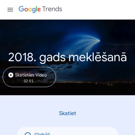
Trends
2018. gads meklēšanā
Skatieties Video
02:01
Skatiet