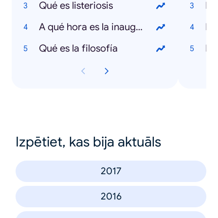
Qué es listeriosis
De
A qué hora es la inauguración del Mundial
Bo
Qué es la filosofía
Ed
Izpētiet, kas bija aktuāls
2017
2016