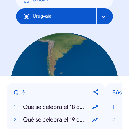
Globāli
Urugvaja
Qué
Búsqu
Qué se celebra el 18 de julio
Mu
Qué se celebra el 19 de abril
Ro