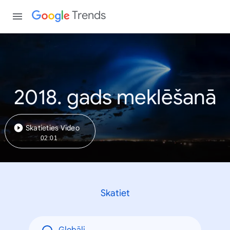
Trends
2018. gads meklēšanā
Skatieties Video
02:01
Skatiet