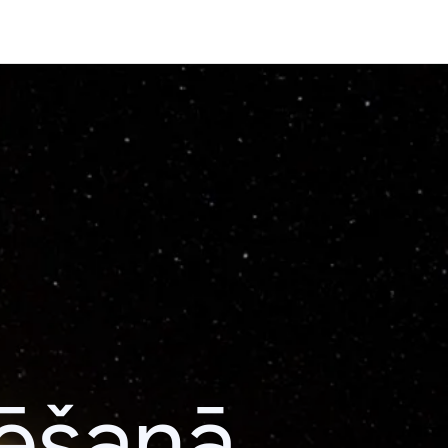
lēšanā