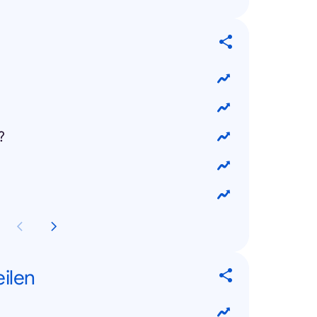
?
eilen