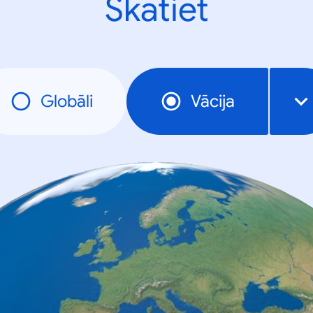
Skatiet
Globāli
Vācija