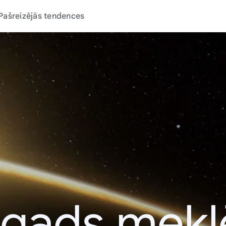
Pašreizējās tendences
 gads mek