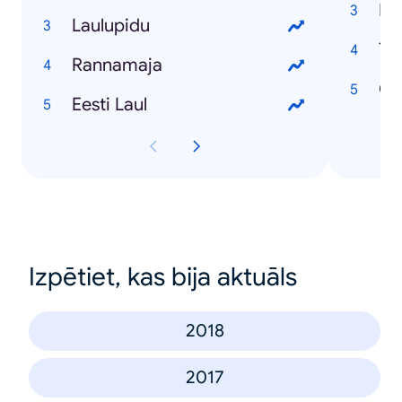
Ing
Laulupidu
Ta
Rannamaja
Ch
Eesti Laul
Izpētiet, kas bija aktuāls
2018
2017