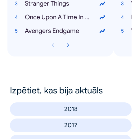
Stranger Things
Va
Once Upon A Time In Hollywood
Ma
Avengers Endgame
Vy
Izpētiet, kas bija aktuāls
2018
2017