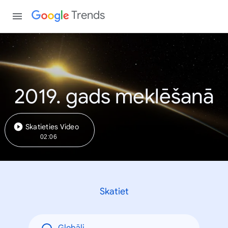
Trends
2019. gads meklēšanā
Skatieties Video
02:06
Skatiet