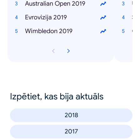
Australian Open 2019
Ub
Evrovizija 2019
Se
Wimbledon 2019
Če
Izpētiet, kas bija aktuāls
2018
2017