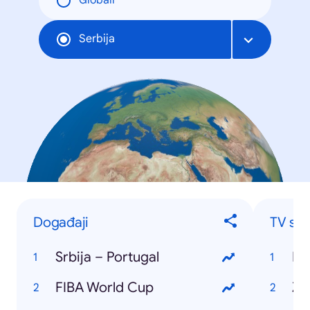
Globāli
Serbija
Događaji
TV ser
Srbija – Portugal
Ig
FIBA World Cup
Ži