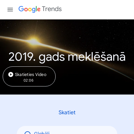
Trends
2019. gads meklēšanā
Skatieties Video
02:06
Skatiet