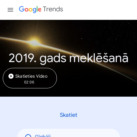
Trends
2019. gads meklēšanā
Skatieties Video
02:06
Skatiet