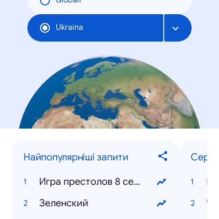
Globāli
Ukraina
Найпопулярніші запити
Серіа
Игра престолов 8 сезон
Зеленский
Че