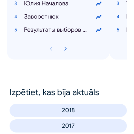
Юлия Началова
Та
Заворотнюк
Кр
Результаты выборов 2019
ИП
Izpētiet, kas bija aktuāls
2018
2017