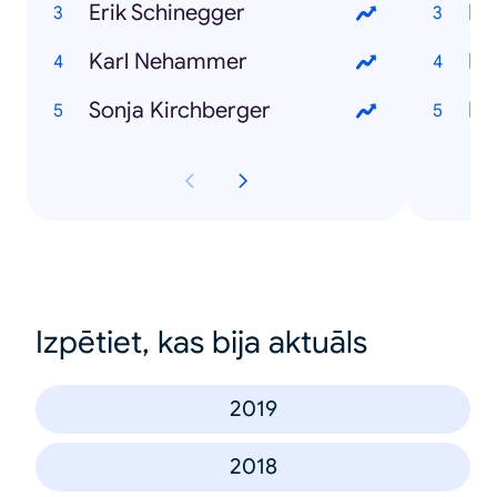
Erik Schinegger
Fr
Karl Nehammer
Do
Sonja Kirchberger
Ko
Izpētiet, kas bija aktuāls
2019
2018