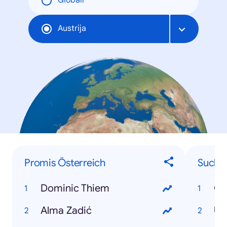
Globāli
Austrija
Promis Österreich
Suchbe
Dominic Thiem
Co
Alma Zadić
US