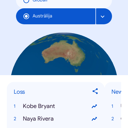
Globāli
Austrālija
Loss
News 
Kobe Bryant
US
Naya Rivera
Co