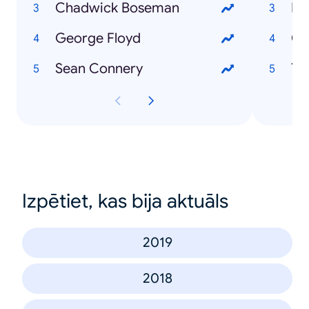
Chadwick Boseman
Fi
George Floyd
Co
Sean Connery
To
Izpētiet, kas bija aktuāls
2019
2018