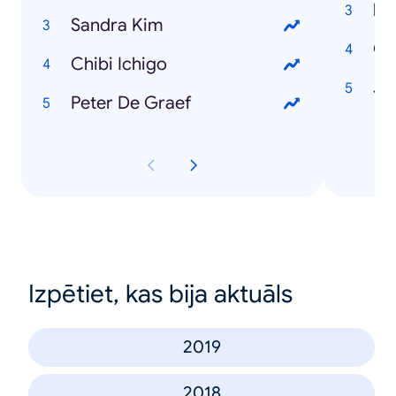
Sandra Kim
C
Chibi Ichigo
Jo
Peter De Graef
Izpētiet, kas bija aktuāls
2019
2018