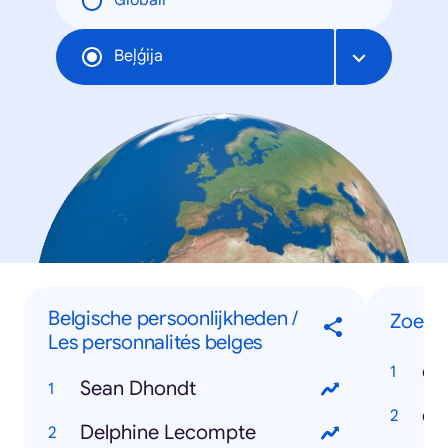
Globāli
Beļģija
Belgische persoonlijkheden /
Zoeko
Les personnalités belges
co
Sean Dhondt
Delphine Lecompte