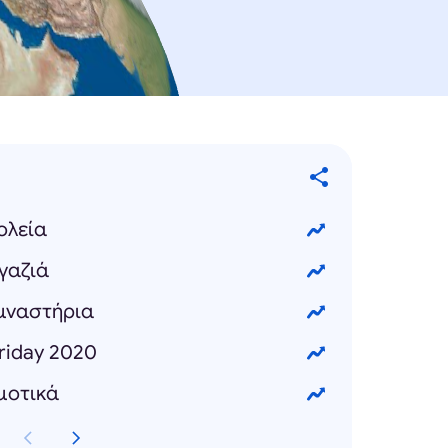
ολεία
γαζιά
υμναστήρια
Friday 2020
μοτικά