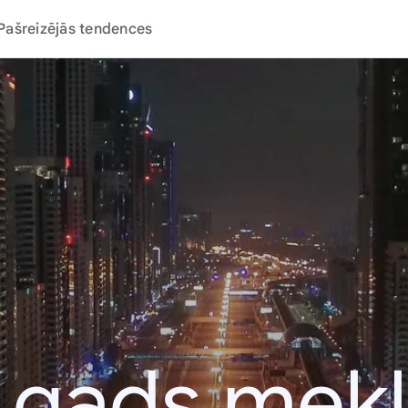
Pašreizējās tendences
 gads mek