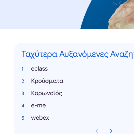
Ταχύτερα Αυξανόμενες Αναζη
eclass
Κρούσματα
Κορωνοϊός
e-me
webex