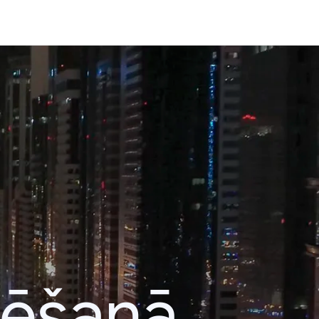
lēšanā