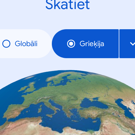
Skatiet
Globāli
Grieķija