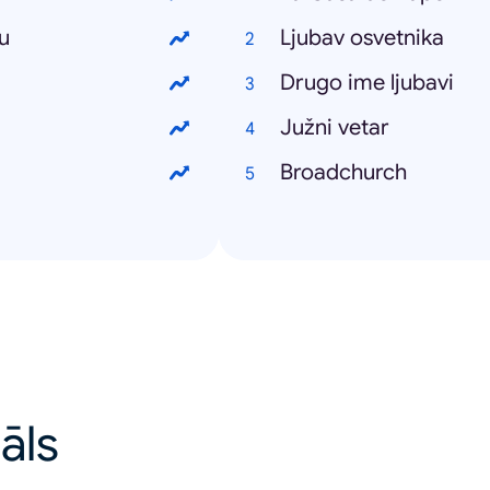
u
Ljubav osvetnika
Drugo ime ljubavi
Južni vetar
Broadchurch
uāls