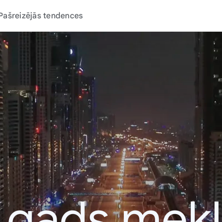
Pašreizējās tendences
 gads mek