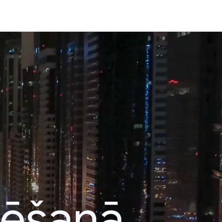
lēšanā