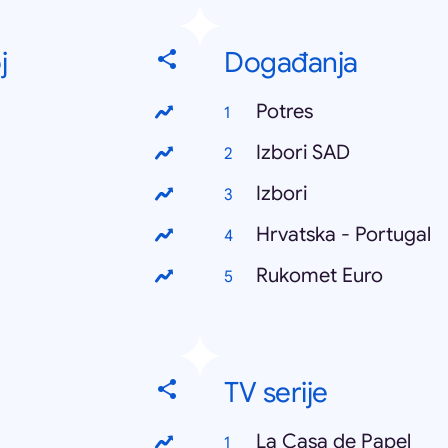
j
Događanja
Potres
Izbori SAD
Izbori
Hrvatska - Portugal
Rukomet Euro
TV serije
La Casa de Papel