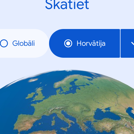
Skatiet
Globāli
Horvātija