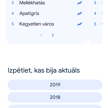
Mellékhatás
Ma
Apatigris
Kij
Kegyetlen város
Izpētiet, kas bija aktuāls
2019
2018