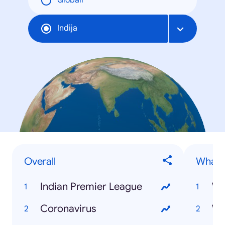
Globāli
Indija
Overall
What is
Indian Premier League
Wh
Coronavirus
Wh