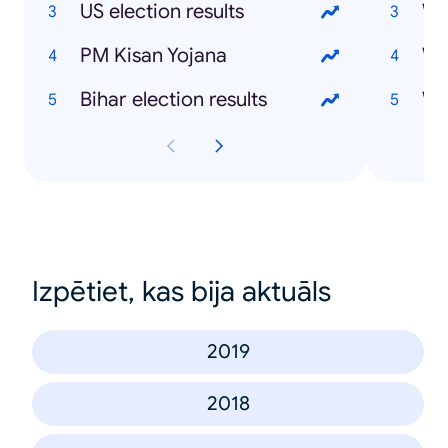
US election results
Wh
PM Kisan Yojana
Wh
Bihar election results
Wh
Izpētiet, kas bija aktuāls
2019
2018