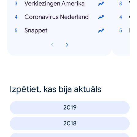
Verkiezingen Amerika
Wi
Coronavirus Nederland
Ch
Snappet
Mar
Izpētiet, kas bija aktuāls
2019
2018