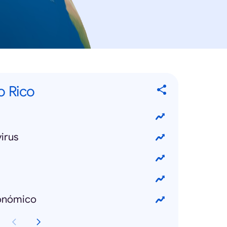
o Rico
irus
onómico