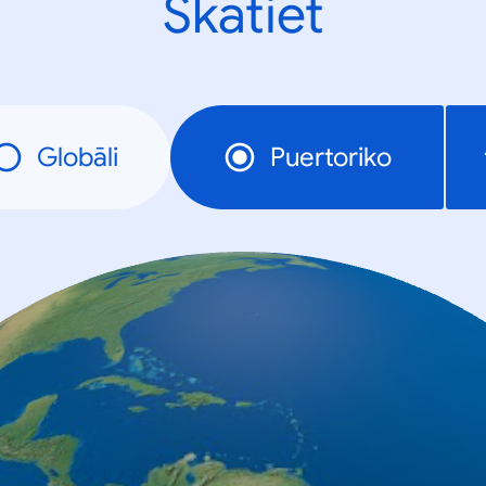
Skatiet
Globāli
Puertoriko