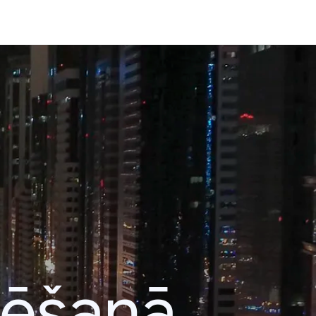
lēšanā