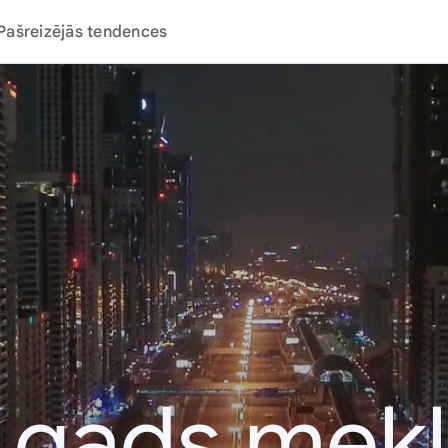
Pašreizējās tendences
 gads mek