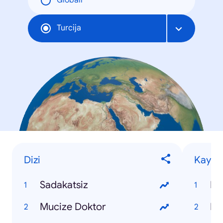
Globāli
Turcija
Dizi
Kaybet
Sadakatsiz
Ko
Mucize Doktor
Pı