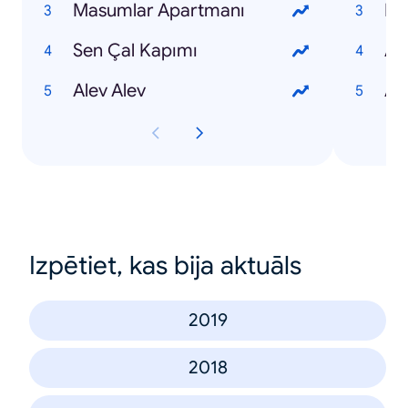
Masumlar Apartmanı
Nur
Sen Çal Kapımı
Ay
Alev Alev
Al
Izpētiet, kas bija aktuāls
2019
2018