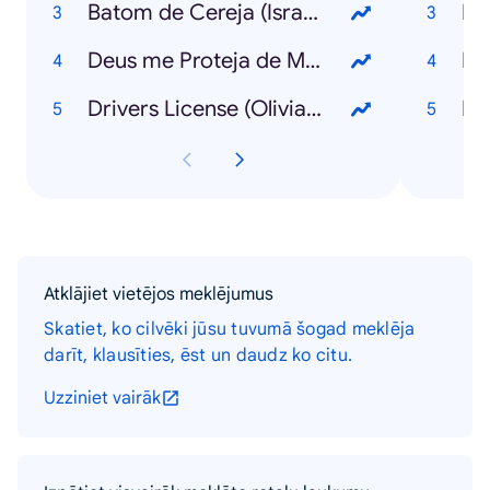
Batom de Cereja (Israel & Rodolffo)
Lu
Deus me Proteja de Mim (Chico César)
Lu
Drivers License (Olivia Rodrigo)
MC
Atklājiet vietējos meklējumus
Skatiet, ko cilvēki jūsu tuvumā šogad meklēja
darīt, klausīties, ēst un daudz ko citu.
Uzziniet vairāk