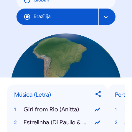
Globāli
Brazīlija
Música (Letra)
Person
Girl from Rio (Anitta)
Ka
Estrelinha (Di Paullo & Paulino com Marília Mendonça)
Síl