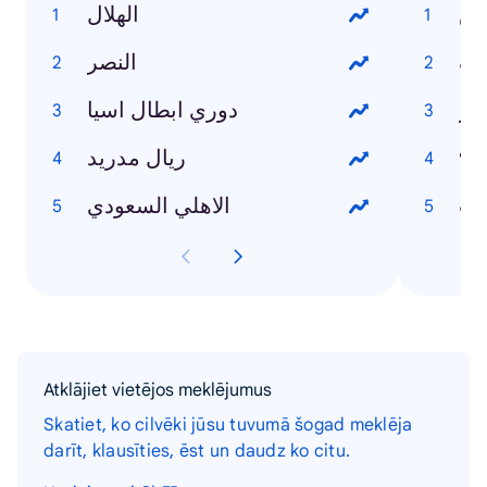
ش
الهلال
اف
النصر
بار
دوري ابطال اسيا
٩
ريال مدريد
ات
الاهلي السعودي
Atklājiet vietējos meklējumus
Skatiet, ko cilvēki jūsu tuvumā šogad meklēja
darīt, klausīties, ēst un daudz ko citu.