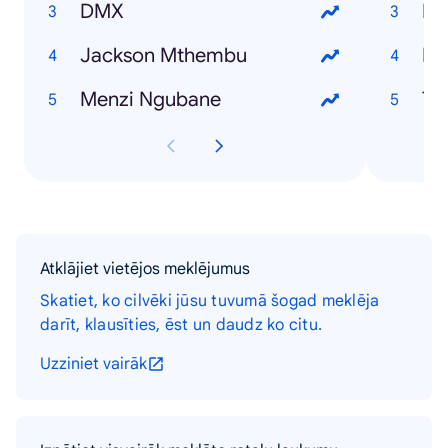
DMX
PS
Jackson Mthembu
Menzi Ngubane
T2
Atklājiet vietējos meklējumus
Skatiet, ko cilvēki jūsu tuvumā šogad meklēja
darīt, klausīties, ēst un daudz ko citu.
Uzziniet vairāk