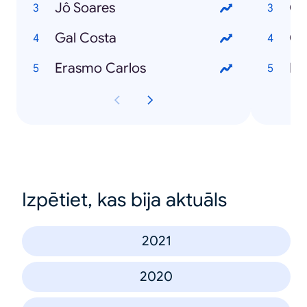
Jô Soares
Gal Costa
Ch
Erasmo Carlos
Izpētiet, kas bija aktuāls
2021
2020