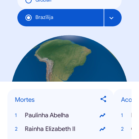
Globāli
Brazīlija
Mortes
Acont
Paulinha Abelha
El
Rainha Elizabeth II
Co